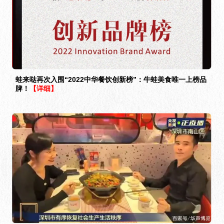
蛙来哒再次入围“2022中华餐饮创新榜”：牛蛙美食唯一上榜品
牌！
【详细】