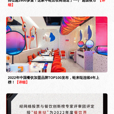
排位超2600多桌！这家牛蛙店在商场造了一个“超级夜市”
【详
细】
2022年中国餐饮加盟品牌TOP100发布，蛙来哒连续4年上
榜！
【详细】