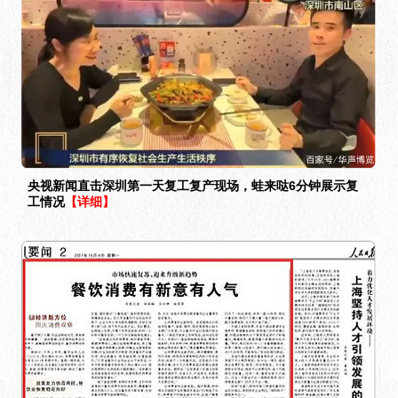
央视新闻直击深圳第一天复工复产现场，蛙来哒6分钟展示复
工情况
【详细】
《人民日报》采访蛙来哒董事长罗清：聚焦牛蛙食材，开发多
种口味
【详细】