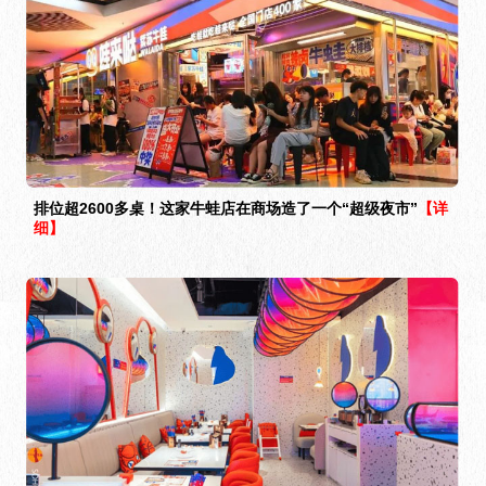
排位超2600多桌！这家牛蛙店在商场造了一个“超级夜市”
【详
细】
2022年中国餐饮加盟品牌TOP100发布，蛙来哒连续4年上
榜！
【详细】